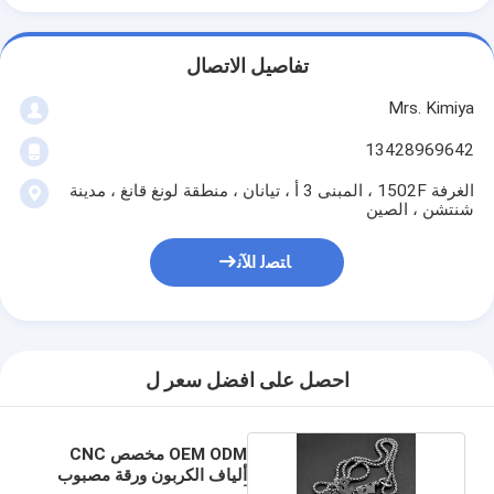
تفاصيل الاتصال
Mrs. Kimiya
13428969642
الغرفة 1502F ، المبنى 3 أ ، تيانان ، منطقة لونغ قانغ ، مدينة
شنتشن ، الصين
ﺎﺘﺼﻟ ﺍﻶﻧ
احصل على افضل سعر ل
OEM ODM مخصص CNC
ألياف الكربون ورقة مصبوب