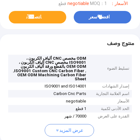
الأسعار：negotiable
MOQ：1 قطع
افضل سعر
ﺎﺘﺼﻟ ﺍﻶﻧ
منتوج وصف
ODM مخصص CNC ألياف الكربون ،
ISO9001 مخصص CNC ألياف الكربون ،
OEM ODM بالقطع ورقة ألياف الكربون
تسليط الضوء
,
,
ISO9001 Custom CNC Carbon Fiber
OEM ODM Machining Carbon Fiber
Sheet
إصدار الشهادات
ISO9001 and ISO14001
اسم العلامة التجارية
Carbon Cnc Parts
الأسعار
negotiable
الحد الأدنى لكمية
1 قطع
القدرة على العرض
70000 / شهر
عرض المزيد