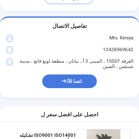
تفاصيل الاتصال
Mrs. Kimiya
13428969642
الغرفة 1502F ، المبنى 3 أ ، تيانان ، منطقة لونغ قانغ ، مدينة
شنتشن ، الصين
ﺎﺘﺼﻟ ﺍﻶﻧ
احصل على افضل سعر ل
ISO9001 ISO14001 تشكيله