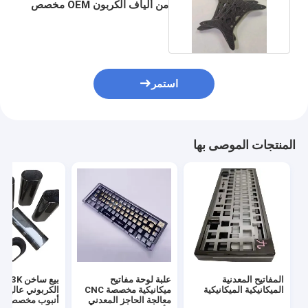
من ألياف الكربون OEM مخصص
مزورة العفن
استمر
المنتجات الموصى بها
المفاتيح المعدنية
علبة لوحة مفاتيح
بيع ساخن 
الميكانيكية الميكانيكية
ميكانيكية مخصصة CNC
الكربوني عالية ا
معالجة الحاجز المعدني
أنبوب مخصص