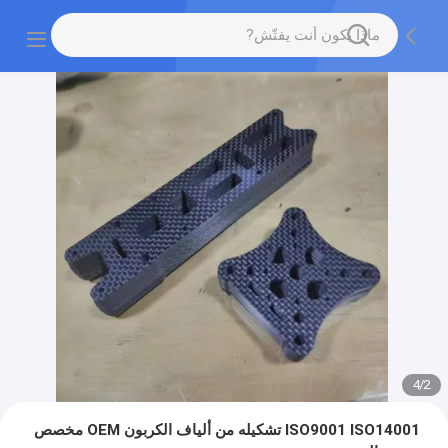
4
/
2
ISO9001 ISO14001 تشكيله من ألياف الكربون OEM مخصص