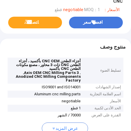
CNC
الأسعار：negotiable
MOQ：1 قطع
افضل سعر
ﺎﺘﺼﻟ ﺍﻶﻧ
منتوج وصف
أجزاء الطحن CNC OEM بأكسيد ، أجزاء
الطحن CNC ذات 3 محاور ، مصنع مكونات
الطحن CNC بأكسيد
تسليط الضوء
,
,
3 Axis OEM CNC Milling Parts
Anodized CNC Milling Components
Factory
إصدار الشهادات
ISO9001 and ISO14001
اسم العلامة التجارية
Aluminum cnc milling parts
الأسعار
negotiable
الحد الأدنى لكمية
1 قطع
القدرة على العرض
70000 / الشهر
عرض المزيد