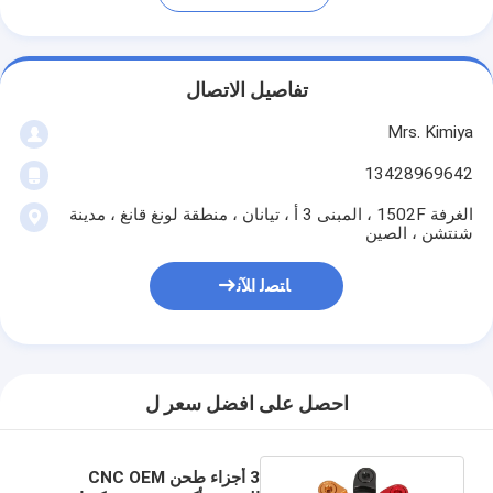
تفاصيل الاتصال
Mrs. Kimiya
13428969642
الغرفة 1502F ، المبنى 3 أ ، تيانان ، منطقة لونغ قانغ ، مدينة
شنتشن ، الصين
ﺎﺘﺼﻟ ﺍﻶﻧ
احصل على افضل سعر ل
3 أجزاء طحن CNC OEM