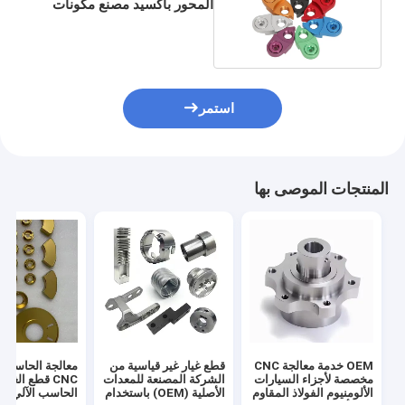
المحور بأكسيد مصنع مكونات
الطحن CNC
استمر
المنتجات الموصى بها
OEM خدمة معالجة CNC
قطع غيار غير قياسية من
معالجة الحاسب ا
مخصصة لأجزاء السيارات
الشركة المصنعة للمعدات
CNC قطع الغيا
الألومنيوم الفولاذ المقاوم
الأصلية (OEM) باستخدام
الحاسب